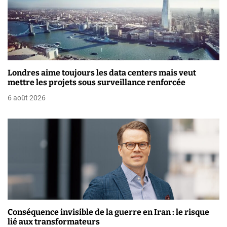
a
r
t
i
Londres aime toujours les data centers mais veut
mettre les projets sous surveillance renforcée
c
6 août 2026
l
e
Conséquence invisible de la guerre en Iran : le risque
lié aux transformateurs