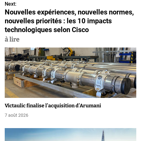
v
Next:
Nouvelles expériences, nouvelles normes,
i
nouvelles priorités : les 10 impacts
g
technologiques selon Cisco
a
à lire
t
i
o
n
d
Victaulic finalise l’acquisition d’Arumani
e
7 août 2026
l
’