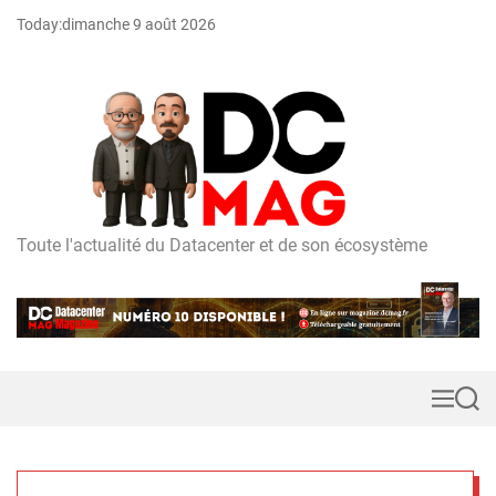
S
Today:
dimanche 9 août 2026
k
i
p
t
o
c
o
n
t
Toute l'actualité du Datacenter et de son écosystème
D
e
C
n
m
t
a
g
M
S
e
e
n
a
u
r
c