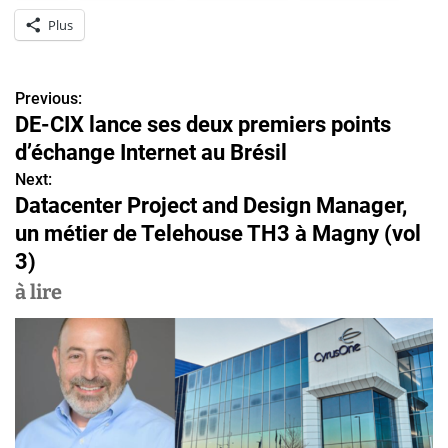
Plus
Previous:
N
DE-CIX lance ses deux premiers points
a
d’échange Internet au Brésil
v
Next:
Datacenter Project and Design Manager,
i
un métier de Telehouse TH3 à Magny (vol
g
3)
a
à lire
t
i
o
n