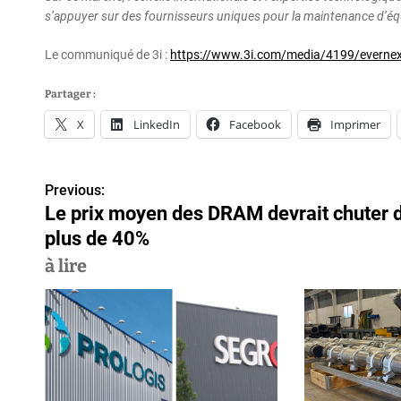
s’appuyer sur des fournisseurs uniques pour la maintenance d’éq
Le communiqué de 3i :
https://www.3i.com/media/4199/evernex
Partager :
X
LinkedIn
Facebook
Imprimer
Previous:
N
Le prix moyen des DRAM devrait chuter 
a
plus de 40%
v
à lire
i
g
a
t