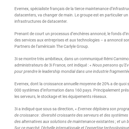
Evernex, spécialiste français de la tierce maintenance d’infrastru
datacenters, va changer de main. Le groupe est en particulier u
infrastructures de datacenter.
Prenant de court un processus d’enchères annoncé, le fonds d’inv
des services aux entreprises et aux technologies – a annoncé son
Partners de l’américain The Carlyle Group.
3i se montre très ambitieux, dans un communiqué Rémi Carnimolla
administrateurs de 3i France, ont indiqué : «
Nous pensons qu’Ever
pour prendre le leadership mondial dans une industrie fragmenté
Evernex, dont la croissance annuelle moyenne de 20% a de quoi s
000 systèmes d’information dans 160 pays. Principalement présen
les serveurs, le stockage et les équipements réseaux.
3i a indiqué que sous sa direction, «
Evernex déploiera son progr
de croissance : diversité croissante des serveurs et des systèmes
des alternatives aux solutions de maintenance existantes ; et un 
Sur ce marché, l’échelle internationale et l’expertise technologi