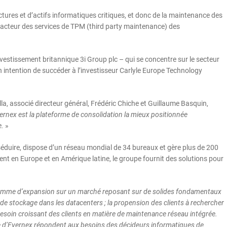
ctures et d’actifs informatiques critiques, et donc de la maintenance des
n acteur des services de TPM (third party maintenance) des
estissement britannique 3i Group plc – qui se concentre sur le secteur
 intention de succéder à l’investisseur Carlyle Europe Technology
, associé directeur général, Frédéric Chiche et Guillaume Basquin,
nex est la plateforme de consolidation la mieux positionnée
e.
»
éduire, dispose d’un réseau mondial de 34 bureaux et gère plus de 200
t en Europe et en Amérique latine, le groupe fournit des solutions pour
amme d’expansion sur un marché reposant sur de solides fondamentaux
 de stockage dans les datacenters ; la propension des clients à rechercher
besoin croissant des clients en matière de maintenance réseau intégrée.
que d’Evernex répondent aux besoins des décideurs informatiques de