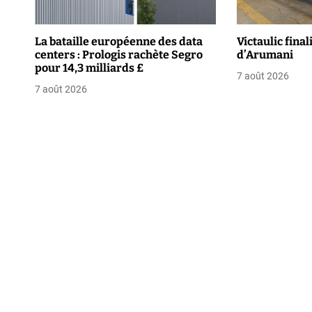
i
La bataille européenne des data
Victaulic final
o
centers : Prologis rachète Segro
d’Arumani
pour 14,3 milliards £
n
7 août 2026
7 août 2026
d
e
l
’
a
r
t
i