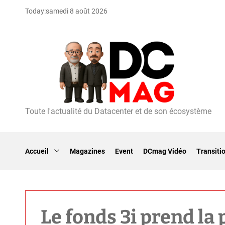
S
Today:
samedi 8 août 2026
k
i
p
t
o
c
o
n
t
Toute l'actualité du Datacenter et de son écosystème
D
e
C
n
m
t
a
Accueil
Magazines
Event
DCmag Vidéo
Transiti
g
Le fonds 3i prend la 