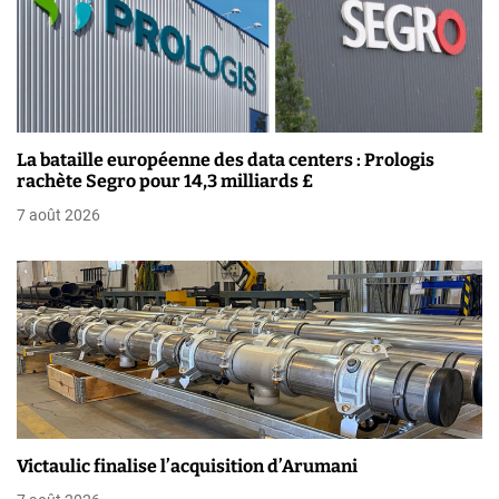
i
o
n
d
La bataille européenne des data centers : Prologis
e
rachète Segro pour 14,3 milliards £
7 août 2026
l
’
a
r
t
i
Victaulic finalise l’acquisition d’Arumani
c