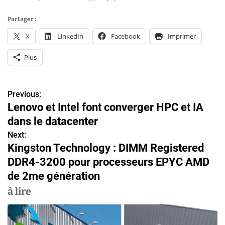
Partager :
X
LinkedIn
Facebook
Imprimer
Plus
Previous:
N
Lenovo et Intel font converger HPC et IA
a
dans le datacenter
v
Next:
Kingston Technology : DIMM Registered
i
DDR4-3200 pour processeurs EPYC AMD
g
de 2me génération
a
à lire
t