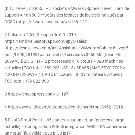
(b.) 5 serveurs SR655 – 5 sockets VMware vSphere 6 avec 5 ans de
support = 46 950 $ **Coûts des licences de logiciels indiqués par
DCSC (https://dcsc.lenovo.com/#/) le 6.2.19
2 Calcul du TCO : Récupéré le 6.9.2019:
https://amd.valuestoryapp.com/epyc/sales;
https://dcsc.lenovo.com/#/ | Assistance VMware vSphere 6 avec 5
ans (9 390,48 USD par socket) | 9 serveurs x3650 M5 (Xeon E5-
2699 v3 à 2,3 GHz) – 2 processeurs x 18 cœurs = 320 machines
virtuelles | TCO total : 389 908 USD | 5x SR655 (AMD EPYC 7002 à
2,2 GHz (225W) – 1 CPU x 64 cœurs = 320 ordinateurs virtuels |
TCO total : 179 822 USD
3 https://lenovopress.com/lp1197
4 https://www.idc.com/getdoc.jsp?containerId=prUS45213219
5 Pivot3 Proof Point – 65 caméras sur un nœud (prise en charge
actuelle) – Configuration SR655 intégration AMD – 86 caméras sur
un nœud (flux vidéo 1080 p, 30 ips)