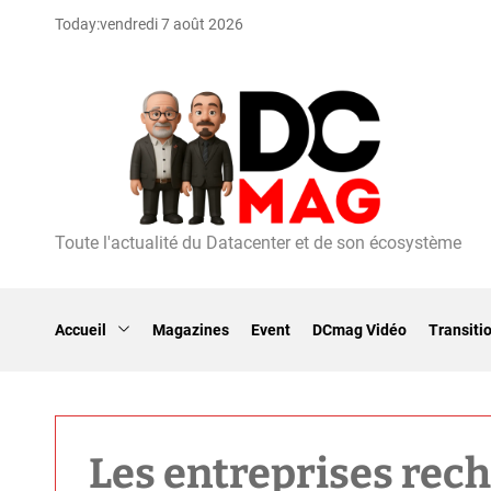
S
Today:
vendredi 7 août 2026
k
i
p
t
o
c
o
n
t
Toute l'actualité du Datacenter et de son écosystème
D
e
C
n
m
t
a
Accueil
Magazines
Event
DCmag Vidéo
Transiti
g
Les entreprises rech