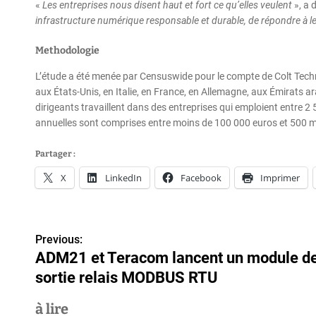
«
Les entreprises nous disent haut et fort ce qu’elles veulent
», a 
infrastructure numérique responsable et durable, de répondre à l
Methodologie
L’étude a été menée par Censuswide pour le compte de Colt Tech
aux États-Unis, en Italie, en France, en Allemagne, aux Émirats 
dirigeants travaillent dans des entreprises qui emploient entre 2
annuelles sont comprises entre moins de 100 000 euros et 500 mil
Partager :
X
LinkedIn
Facebook
Imprimer
N
Previous:
ADM21 et Teracom lancent un module d
a
sortie relais MODBUS RTU
v
à lire
i