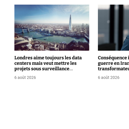
g
a
t
i
o
Londres aime toujours les data
Conséquence i
centers mais veut mettre les
guerre en Iran 
n
projets sous surveillance
transformate
renforcée
d
6 août 2026
6 août 2026
e
l
’
a