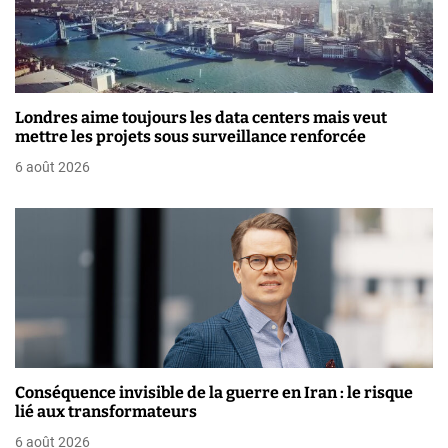
r
t
i
Londres aime toujours les data centers mais veut
mettre les projets sous surveillance renforcée
c
6 août 2026
l
e
Conséquence invisible de la guerre en Iran : le risque
lié aux transformateurs
6 août 2026