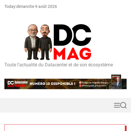
S
Today:
dimanche 9 août 2026
k
i
p
t
o
c
o
n
t
Toute l'actualité du Datacenter et de son écosystème
D
e
C
n
m
t
a
g
M
S
e
e
n
a
u
r
c