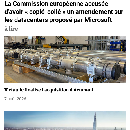
La Commission européenne accusée
i
d’avoir « copié-collé » un amendement sur
g
les datacenters proposé par Microsoft
a
à lire
t
i
o
n
d
Victaulic finalise l’acquisition d’Arumani
e
7 août 2026
l
’
a