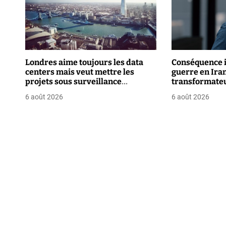
a
t
i
Londres aime toujours les data
Conséquence i
o
centers mais veut mettre les
guerre en Iran 
projets sous surveillance
transformate
n
renforcée
6 août 2026
6 août 2026
d
e
l
’
a
r
t