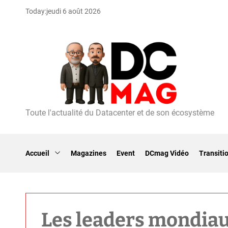
S
Today:
jeudi 6 août 2026
k
i
p
t
o
c
o
n
t
Toute l'actualité du Datacenter et de son écosystème
D
e
C
n
m
t
a
Accueil
Magazines
Event
DCmag Vidéo
Transiti
g
Les leaders mondiau