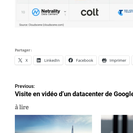
Partager :
X
LinkedIn
Facebook
Imprimer
N
Previous:
Visite en vidéo d’un datacenter de Googl
a
v
à lire
i
g