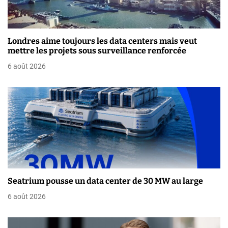
d
e
l
Londres aime toujours les data centers mais veut
mettre les projets sous surveillance renforcée
’
6 août 2026
a
r
t
i
c
l
Seatrium pousse un data center de 30 MW au large
e
6 août 2026