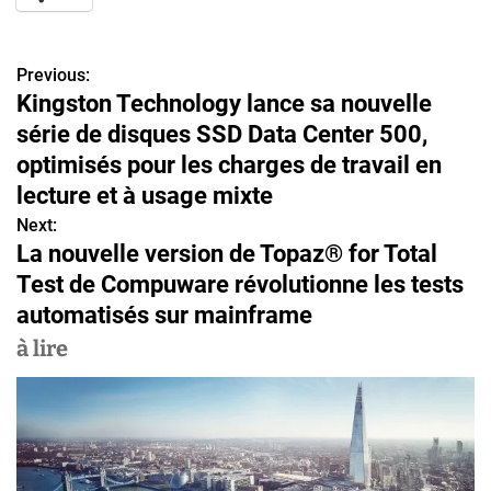
Previous:
N
Kingston Technology lance sa nouvelle
a
série de disques SSD Data Center 500,
v
optimisés pour les charges de travail en
lecture et à usage mixte
i
Next:
g
La nouvelle version de Topaz® for Total
Test de Compuware révolutionne les tests
a
automatisés sur mainframe
t
à lire
i
o
n