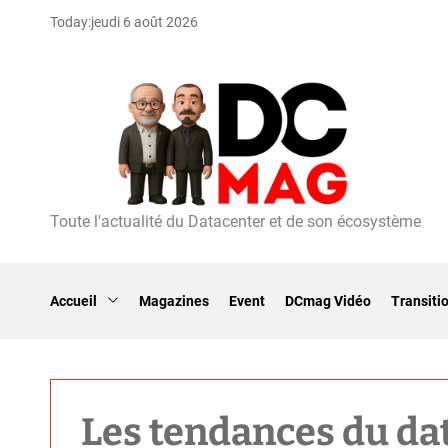
S
Today:
jeudi 6 août 2026
k
i
p
t
o
c
o
n
t
Toute l'actualité du Datacenter et de son écosystème
D
e
C
n
m
t
a
Accueil
Magazines
Event
DCmag Vidéo
Transiti
g
Les tendances du da