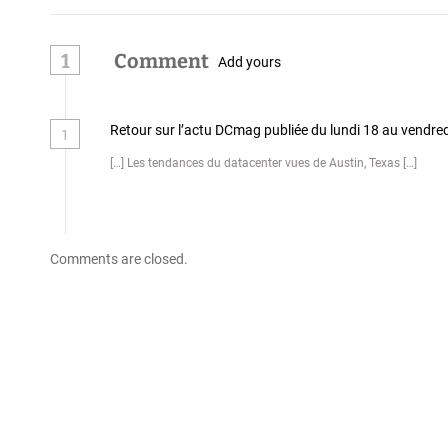
l
1
Comment
Add yours
’
a
Retour sur l’actu DCmag publiée du lundi 18 au vendre
1
r
[…] Les tendances du datacenter vues de Austin, Texas […]
t
i
c
Comments are closed.
l
e