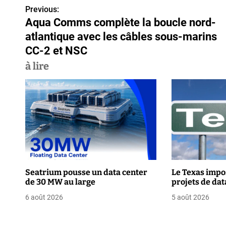
Previous:
N
Aqua Comms complète la boucle nord-
a
atlantique avec les câbles sous-marins
v
CC-2 et NSC
à lire
i
g
a
t
i
o
Seatrium pousse un data center
Le Texas impo
de 30 MW au large
projets de dat
n
6 août 2026
5 août 2026
d
e