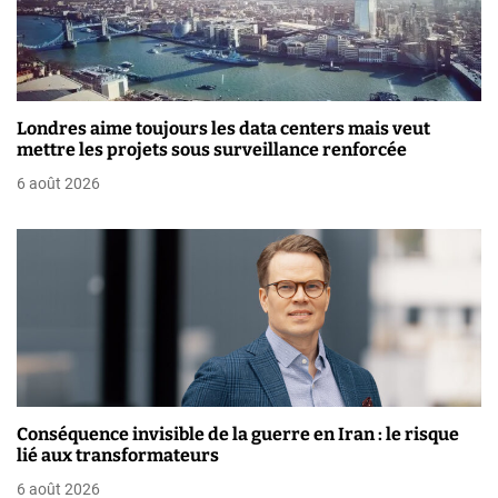
a
r
t
Londres aime toujours les data centers mais veut
i
mettre les projets sous surveillance renforcée
6 août 2026
c
l
e
Conséquence invisible de la guerre en Iran : le risque
lié aux transformateurs
6 août 2026