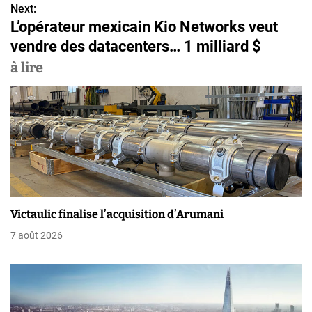
v
Next:
L’opérateur mexicain Kio Networks veut
i
vendre des datacenters… 1 milliard $
g
à lire
a
t
i
o
n
Victaulic finalise l’acquisition d’Arumani
d
7 août 2026
e
l
’