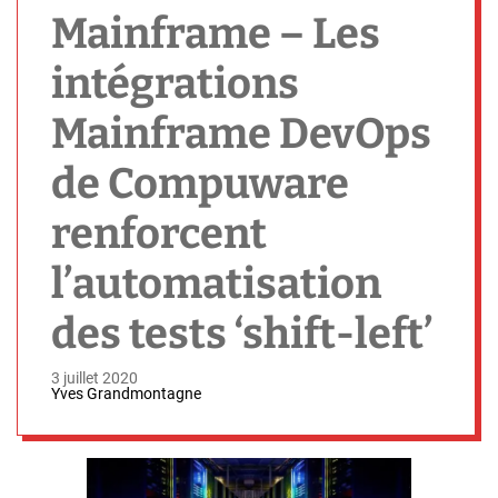
h
Mainframe – Les
intégrations
Mainframe DevOps
de Compuware
renforcent
l’automatisation
des tests ‘shift-left’
3 juillet 2020
Yves Grandmontagne