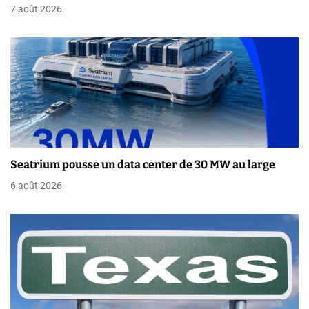
e
7 août 2026
l
’
a
r
t
i
Seatrium pousse un data center de 30 MW au large
6 août 2026
c
l
e