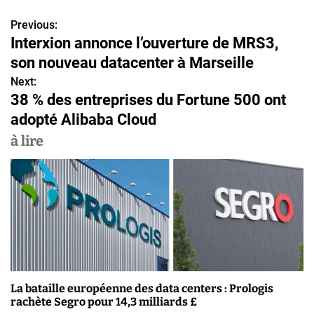
Previous:
N
Interxion annonce l’ouverture de MRS3,
a
son nouveau datacenter à Marseille
v
Next:
38 % des entreprises du Fortune 500 ont
i
adopté Alibaba Cloud
g
à lire
a
t
i
o
n
La bataille européenne des data centers : Prologis
d
rachète Segro pour 14,3 milliards £