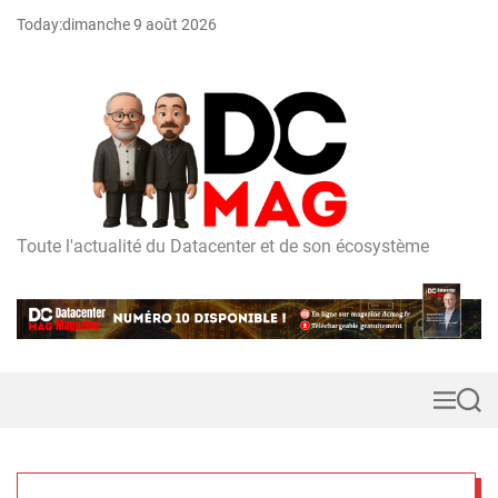
S
Today:
dimanche 9 août 2026
k
i
p
t
o
c
o
n
t
Toute l'actualité du Datacenter et de son écosystème
D
e
C
n
m
t
a
g
M
S
e
e
n
a
u
r
c