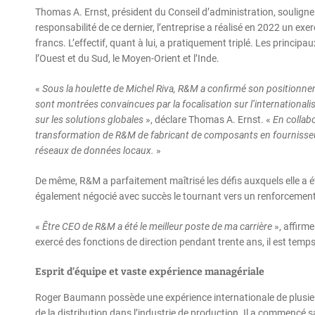
Thomas A. Ernst, président du Conseil d’administration, soulign
responsabilité de ce dernier, l’entreprise a réalisé en 2022 un exer
francs. L’effectif, quant à lui, a pratiquement triplé. Les princip
l’Ouest et du Sud, le Moyen-Orient et l’Inde.
«
Sous la houlette de Michel Riva, R&M a confirmé son positionne
sont montrées convaincues par la focalisation sur l’internationalis
sur les solutions globales
», déclare Thomas A. Ernst. «
En collabo
transformation de R&M de fabricant de composants en fournisseur 
réseaux de données locaux.
»
De même, R&M a parfaitement maîtrisé les défis auxquels elle a é
également négocié avec succès le tournant vers un renforcement
«
Être CEO de R&M a été le meilleur poste de ma carrière
», affirm
exercé des fonctions de direction pendant trente ans, il est temp
Esprit d’équipe et vaste expérience managériale
Roger Baumann possède une expérience internationale de plusie
de la distribution dans l’industrie de production. Il a commencé s