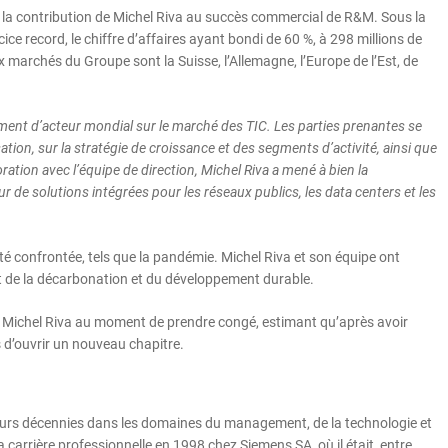
e la contribution de Michel Riva au succès commercial de R&M. Sous la
cice record, le chiffre d’affaires ayant bondi de 60 %, à 298 millions de
aux marchés du Groupe sont la Suisse, l’Allemagne, l’Europe de l’Est, de
ment d’acteur mondial sur le marché des TIC. Les parties prenantes se
ation, sur la stratégie de croissance et des segments d’activité, ainsi que
ration avec l’équipe de direction, Michel Riva a mené à bien la
de solutions intégrées pour les réseaux publics, les data centers et les
té confrontée, tels que la pandémie. Michel Riva et son équipe ont
 de la décarbonation et du développement durable.
e Michel Riva au moment de prendre congé, estimant qu’après avoir
s d’ouvrir un nouveau chapitre.
urs décennies dans les domaines du management, de la technologie et
a carrière professionnelle en 1998 chez Siemens SA, où il était, entre