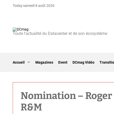
S
Today:
samedi 8 août 2026
k
i
p
t
o
Toute l'actualité du Datacenter et de son écosystème
D
c
C
o
m
n
a
t
g
e
Accueil
Magazines
Event
DCmag Vidéo
Transiti
n
t
Nomination – Roger
R&M