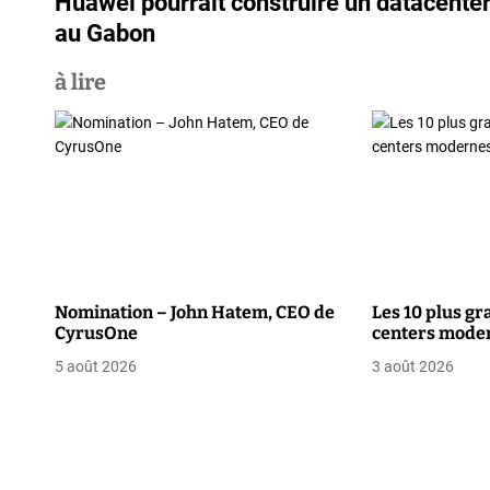
Huawei pourrait construire un datacente
a
au Gabon
v
à lire
i
g
a
t
i
o
Nomination – John Hatem, CEO de
Les 10 plus gr
CyrusOne
centers moder
n
5 août 2026
3 août 2026
d
e
l