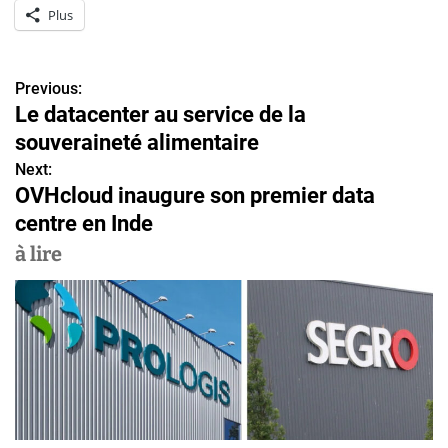
Plus
Previous:
N
Le datacenter au service de la
a
souveraineté alimentaire
v
Next:
OVHcloud inaugure son premier data
i
centre en Inde
g
à lire
a
t
i
o
n