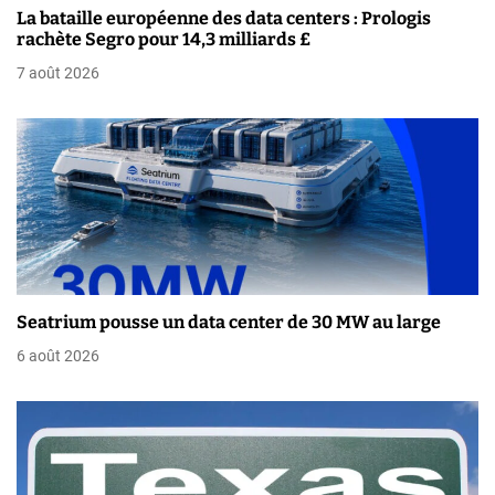
La bataille européenne des data centers : Prologis
d
rachète Segro pour 14,3 milliards £
e
7 août 2026
l
’
a
r
t
i
Seatrium pousse un data center de 30 MW au large
6 août 2026
c
l
e