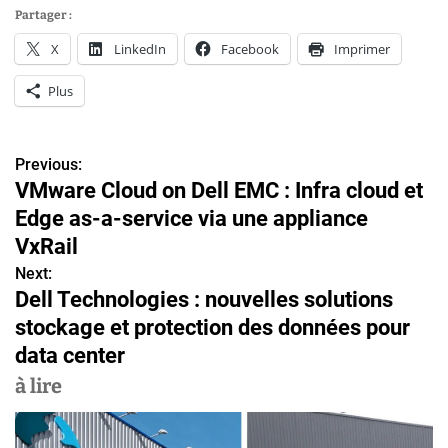
Partager :
X
LinkedIn
Facebook
Imprimer
Plus
Previous:
N
VMware Cloud on Dell EMC : Infra cloud et
a
Edge as-a-service via une appliance
v
VxRail
Next:
i
Dell Technologies : nouvelles solutions
g
stockage et protection des données pour
data center
a
à lire
t
i