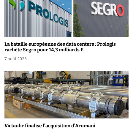
o
n
d
e
La bataille européenne des data centers : Prologis
rachète Segro pour 14,3 milliards £
l
7 août 2026
’
a
r
t
i
c
Victaulic finalise l’acquisition d’Arumani
l