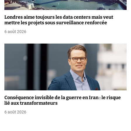
t
i
Londres aime toujours les data centers mais veut
mettre les projets sous surveillance renforcée
c
6 août 2026
l
e
Conséquence invisible de la guerre en Iran : le risque
lié aux transformateurs
6 août 2026