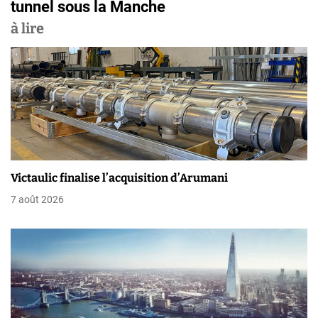
g
tunnel sous la Manche
a
à lire
t
i
o
n
d
Victaulic finalise l’acquisition d’Arumani
e
7 août 2026
l
’
a
r