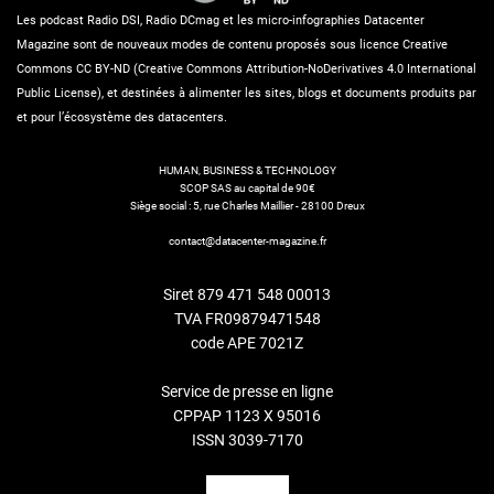
Les podcast Radio DSI, Radio DCmag et les micro-infographies Datacenter
Magazine sont de nouveaux modes de contenu proposés sous licence Creative
Commons CC BY-ND (Creative Commons Attribution-NoDerivatives 4.0 International
Public License), et destinées à alimenter les sites, blogs et documents produits par
et pour l’écosystème des datacenters.
HUMAN, BUSINESS & TECHNOLOGY
SCOP SAS au capital de 90€
Siège social : 5, rue Charles Maillier - 28100 Dreux
contact@datacenter-magazine.fr
Siret 879 471 548 00013
TVA FR09879471548
code APE 7021Z
Service de presse en ligne
CPPAP 1123 X 95016
ISSN 3039-7170