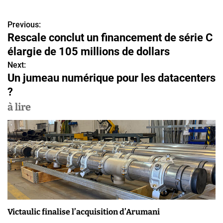
Previous:
N
Rescale conclut un financement de série C
a
élargie de 105 millions de dollars
v
Next:
Un jumeau numérique pour les datacenters
i
?
g
à lire
a
t
i
o
n
Victaulic finalise l’acquisition d’Arumani
d