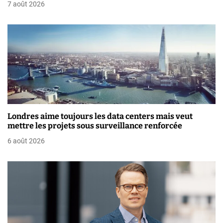
7 août 2026
e
l
’
a
r
t
Londres aime toujours les data centers mais veut
i
mettre les projets sous surveillance renforcée
6 août 2026
c
l
e