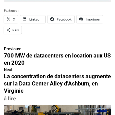
Partager :
X
LinkedIn
Facebook
Imprimer
Plus
Previous:
N
700 MW de datacenters en location aux US
a
en 2020
v
Next:
La concentration de datacenters augmente
i
sur la Data Center Alley d’Ashburn, en
g
Virginie
a
à lire
t