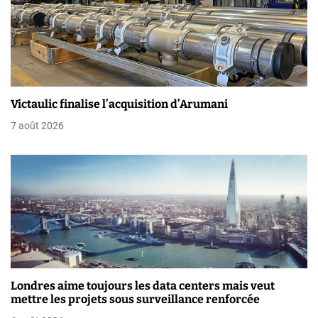
i
o
n
d
Victaulic finalise l’acquisition d’Arumani
e
7 août 2026
l
’
a
r
t
i
Londres aime toujours les data centers mais veut
mettre les projets sous surveillance renforcée
c