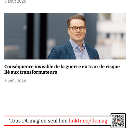
6 août 2026
l
e
Conséquence invisible de la guerre en Iran : le risque
lié aux transformateurs
6 août 2026