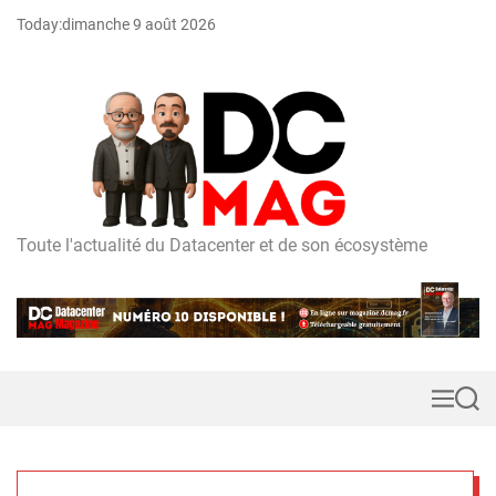
S
Today:
dimanche 9 août 2026
k
i
p
t
o
c
o
n
t
Toute l'actualité du Datacenter et de son écosystème
D
e
C
n
m
t
a
g
M
S
e
e
n
a
u
r
c