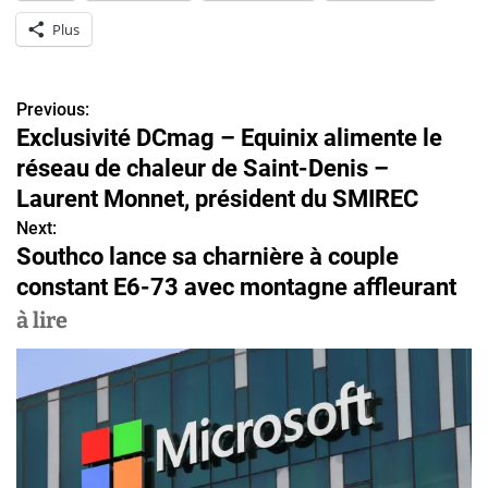
Plus
Previous:
N
Exclusivité DCmag – Equinix alimente le
a
réseau de chaleur de Saint-Denis –
v
Laurent Monnet, président du SMIREC
Next:
i
Southco lance sa charnière à couple
g
constant E6-73 avec montagne affleurant
a
à lire
t
i
o
n