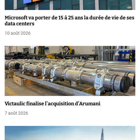
d
Microsoft va porter de 15 à 25 ans la durée de vie de ses
e
data centers
10 août 2026
l
’
a
r
t
i
Victaulic finalise l’acquisition d’Arumani
c
7 août 2026
l
e