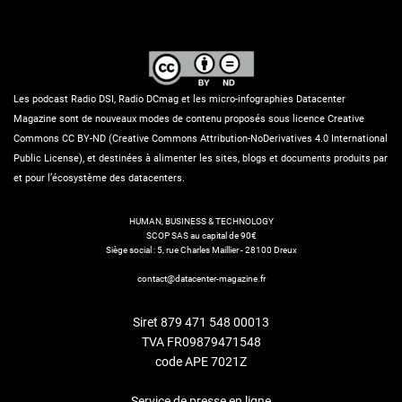
Les podcast Radio DSI, Radio DCmag et les micro-infographies Datacenter
Magazine sont de nouveaux modes de contenu proposés sous licence Creative
Commons CC BY-ND (Creative Commons Attribution-NoDerivatives 4.0 International
Public License), et destinées à alimenter les sites, blogs et documents produits par
et pour l’écosystème des datacenters.
HUMAN, BUSINESS & TECHNOLOGY
SCOP SAS au capital de 90€
Siège social : 5, rue Charles Maillier - 28100 Dreux
contact@datacenter-magazine.fr
Siret 879 471 548 00013
TVA FR09879471548
code APE 7021Z
Service de presse en ligne