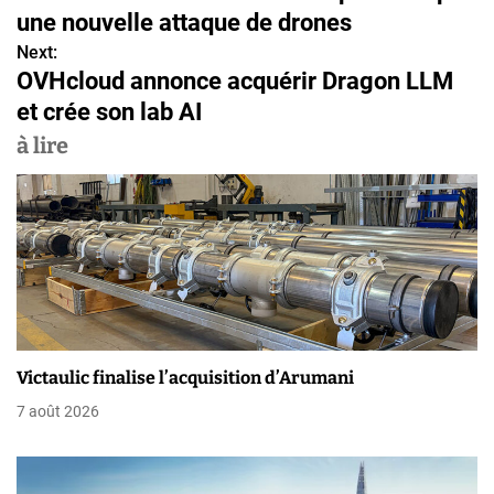
a
une nouvelle attaque de drones
v
Next:
OVHcloud annonce acquérir Dragon LLM
i
et crée son lab AI
g
à lire
a
t
i
o
n
Victaulic finalise l’acquisition d’Arumani
d
7 août 2026
e
l