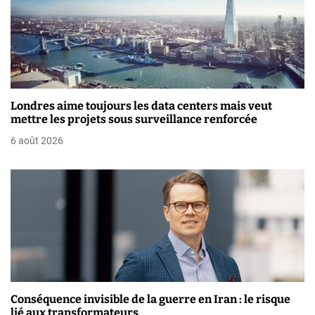
’
a
r
t
Londres aime toujours les data centers mais veut
i
mettre les projets sous surveillance renforcée
6 août 2026
c
l
e
Conséquence invisible de la guerre en Iran : le risque
lié aux transformateurs