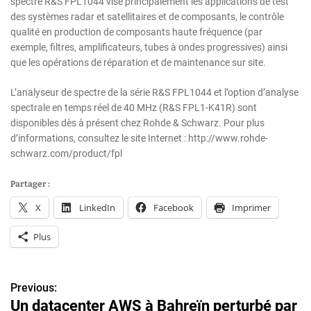
spectre R&S FPL1044 vise principalement les applications de test
des systèmes radar et satellitaires et de composants, le contrôle
qualité en production de composants haute fréquence (par
exemple, filtres, amplificateurs, tubes à ondes progressives) ainsi
que les opérations de réparation et de maintenance sur site.
L’analyseur de spectre de la série R&S FPL1044 et l’option d’analyse
spectrale en temps réel de 40 MHz (R&S FPL1-K41R) sont
disponibles dès à présent chez Rohde & Schwarz. Pour plus
d’informations, consultez le site Internet : http://www.rohde-
schwarz.com/product/fpl
Partager :
X
LinkedIn
Facebook
Imprimer
Plus
Previous:
N
Un datacenter AWS à Bahreïn perturbé par