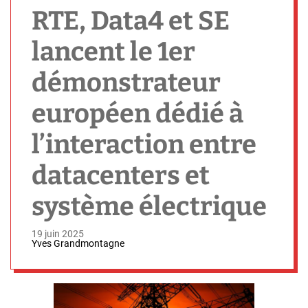
h
RTE, Data4 et SE
lancent le 1er
démonstrateur
européen dédié à
l’interaction entre
datacenters et
système électrique
19 juin 2025
Yves Grandmontagne