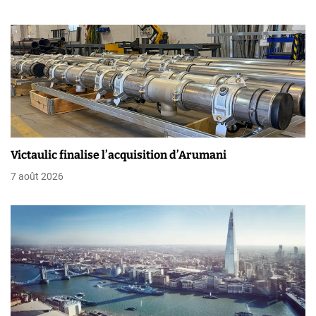
l
’
a
r
t
i
Victaulic finalise l’acquisition d’Arumani
c
7 août 2026
l
e