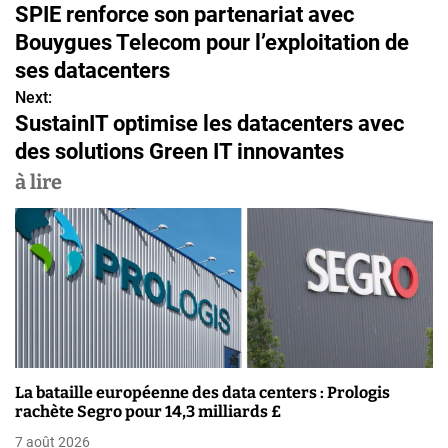
SPIE renforce son partenariat avec
a
Bouygues Telecom pour l’exploitation de
v
ses datacenters
Next:
i
SustainIT optimise les datacenters avec
g
des solutions Green IT innovantes
a
à lire
t
i
o
n
d
La bataille européenne des data centers : Prologis
e
rachète Segro pour 14,3 milliards £
7 août 2026