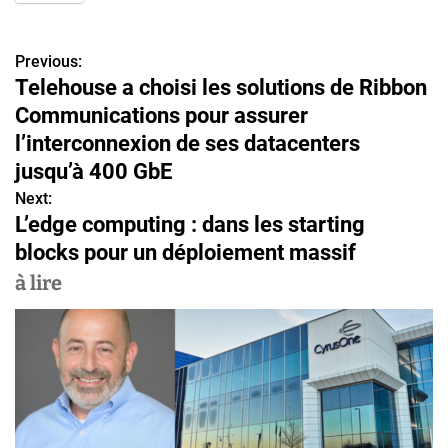
Previous:
N
Telehouse a choisi les solutions de Ribbon
a
Communications pour assurer
v
l’interconnexion de ses datacenters
jusqu’à 400 GbE
i
Next:
g
L’edge computing : dans les starting
blocks pour un déploiement massif
a
à lire
t
i
o
n
d