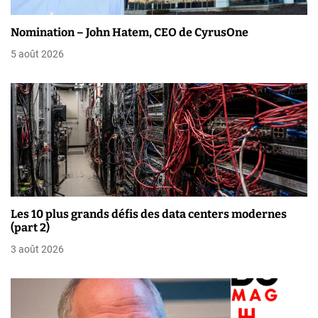
e
Nomination – John Hatem, CEO de CyrusOne
l
5 août 2026
’
a
r
t
i
c
Les 10 plus grands défis des data centers modernes
(part 2)
l
3 août 2026
e