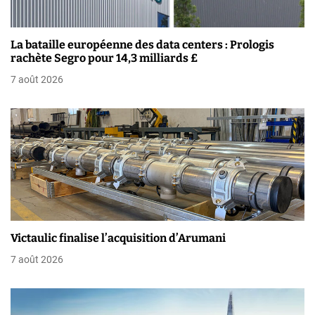
n
d
La bataille européenne des data centers : Prologis
e
rachète Segro pour 14,3 milliards £
7 août 2026
l
’
a
r
t
i
Victaulic finalise l’acquisition d’Arumani
c
7 août 2026
l
e