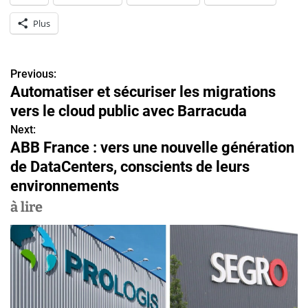
Plus
Previous:
N
Automatiser et sécuriser les migrations
a
vers le cloud public avec Barracuda
v
Next:
ABB France : vers une nouvelle génération
i
de DataCenters, conscients de leurs
g
environnements
a
à lire
t
i
o