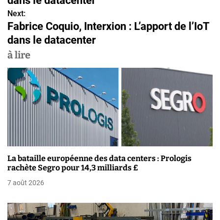
dans le datacenter
v
Next:
Fabrice Coquio, Interxion : L’apport de l’IoT
i
dans le datacenter
g
à lire
a
t
i
o
n
La bataille européenne des data centers : Prologis
d
rachète Segro pour 14,3 milliards £
e
7 août 2026
l
’