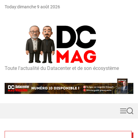
S
Today:
dimanche 9 août 2026
k
i
p
t
o
c
o
n
t
Toute l'actualité du Datacenter et de son écosystème
D
e
C
n
m
t
a
g
M
S
e
e
n
a
u
r
c