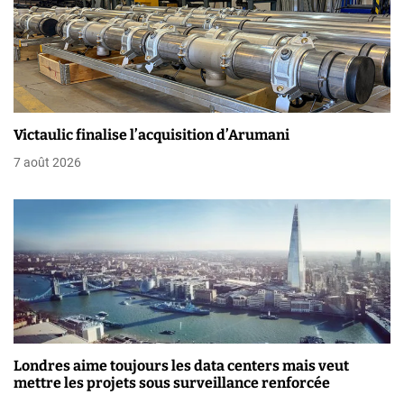
a
r
t
i
Victaulic finalise l’acquisition d’Arumani
7 août 2026
c
l
e
Londres aime toujours les data centers mais veut
mettre les projets sous surveillance renforcée