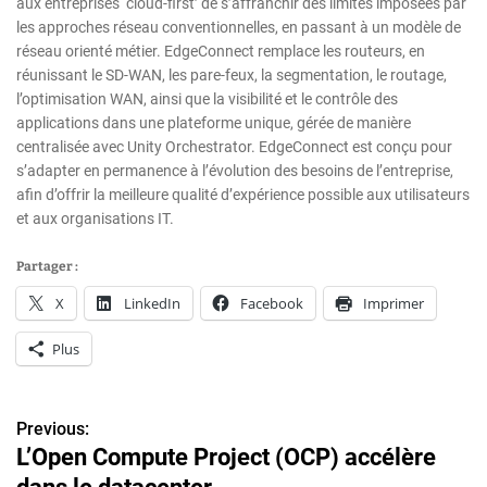
aux entreprises ‘cloud-first’ de s’affranchir des limites imposées par
les approches réseau conventionnelles, en passant à un modèle de
réseau orienté métier. EdgeConnect remplace les routeurs, en
réunissant le SD-WAN, les pare-feux, la segmentation, le routage,
l’optimisation WAN, ainsi que la visibilité et le contrôle des
applications dans une plateforme unique, gérée de manière
centralisée avec Unity Orchestrator. EdgeConnect est conçu pour
s’adapter en permanence à l’évolution des besoins de l’entreprise,
afin d’offrir la meilleure qualité d’expérience possible aux utilisateurs
et aux organisations IT.
Partager :
X
LinkedIn
Facebook
Imprimer
Plus
Previous:
N
L’Open Compute Project (OCP) accélère
a