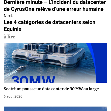
Dernière minute – L’incident du datacenter
a
de CyrusOne relève d’une erreur humaine
v
Next:
Les 4 catégories de datacenters selon
i
Equinix
g
à lire
a
t
i
o
n
Seatrium pousse un data center de 30 MW au large
d
6 août 2026
e
l