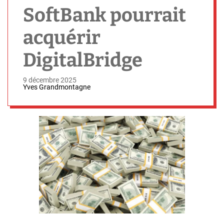
h
SoftBank pourrait
acquérir
DigitalBridge
9 décembre 2025
Yves Grandmontagne