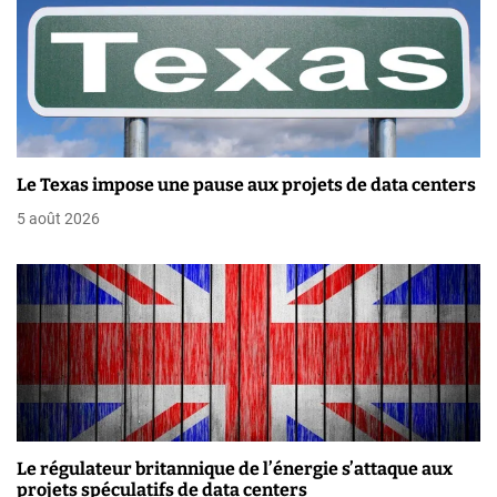
’
a
r
t
Le Texas impose une pause aux projets de data centers
i
5 août 2026
c
l
e
Le régulateur britannique de l’énergie s’attaque aux
projets spéculatifs de data centers