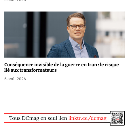
l
e
Conséquence invisible de la guerre en Iran : le risque
lié aux transformateurs
6 août 2026