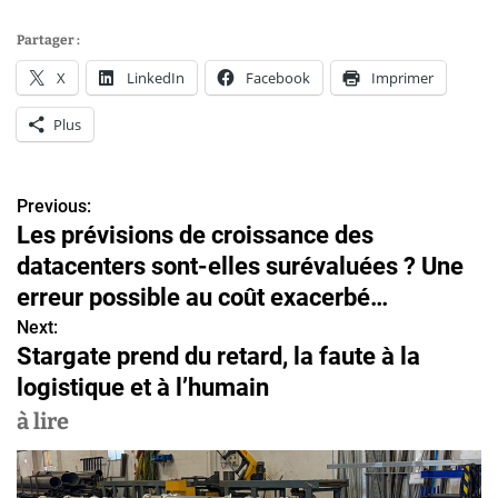
Partager :
X
LinkedIn
Facebook
Imprimer
Plus
Previous:
N
Les prévisions de croissance des
a
datacenters sont-elles surévaluées ? Une
v
erreur possible au coût exacerbé…
Next:
i
Stargate prend du retard, la faute à la
g
logistique et à l’humain
a
à lire
t