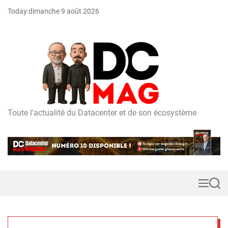
S
Today:
dimanche 9 août 2026
k
i
p
t
o
c
o
n
t
Toute l'actualité du Datacenter et de son écosystème
D
e
C
n
m
t
a
g
M
S
e
e
n
a
u
r
c