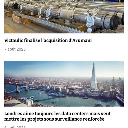
i
o
n
d
Victaulic finalise l’acquisition d’Arumani
e
7 août 2026
l
’
a
r
t
i
Londres aime toujours les data centers mais veut
mettre les projets sous surveillance renforcée
c
6 août 2026