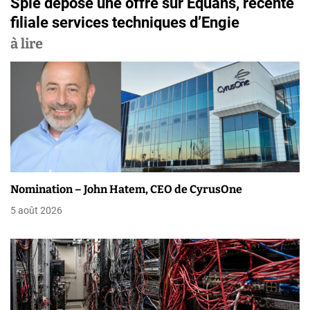
Spie dépose une offre sur Equans, récente
i
filiale services techniques d’Engie
g
à lire
a
t
i
o
n
Nomination – John Hatem, CEO de CyrusOne
d
5 août 2026
e
l
’
a