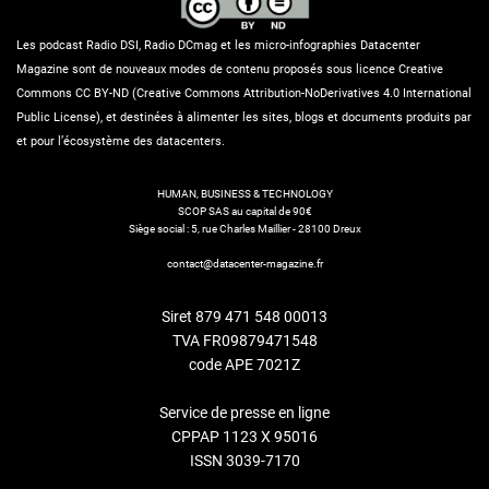
Les podcast Radio DSI, Radio DCmag et les micro-infographies Datacenter
Magazine sont de nouveaux modes de contenu proposés sous licence Creative
Commons CC BY-ND (Creative Commons Attribution-NoDerivatives 4.0 International
Public License), et destinées à alimenter les sites, blogs et documents produits par
et pour l’écosystème des datacenters.
HUMAN, BUSINESS & TECHNOLOGY
SCOP SAS au capital de 90€
Siège social : 5, rue Charles Maillier - 28100 Dreux
contact@datacenter-magazine.fr
Siret 879 471 548 00013
TVA FR09879471548
code APE 7021Z
Service de presse en ligne
CPPAP 1123 X 95016
ISSN 3039-7170