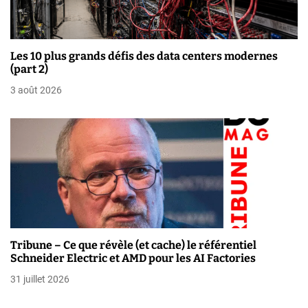
r
t
Les 10 plus grands défis des data centers modernes
i
(part 2)
3 août 2026
c
l
e
Tribune – Ce que révèle (et cache) le référentiel
Schneider Electric et AMD pour les AI Factories
31 juillet 2026