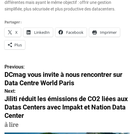
différentes mais ayant le même objectif : offrir une gestion
simplifiée, plus sécurisée et plus productive des datacenters.
Partager :
X
LinkedIn
Facebook
Imprimer
Plus
Previous:
N
DCmag vous invite à nous rencontrer sur
a
Data Centre World Paris
v
Next:
Jiliti réduit les émissions de CO2 liées aux
i
Datas Centers avec Impakt et Nation Data
g
Center
a
à lire