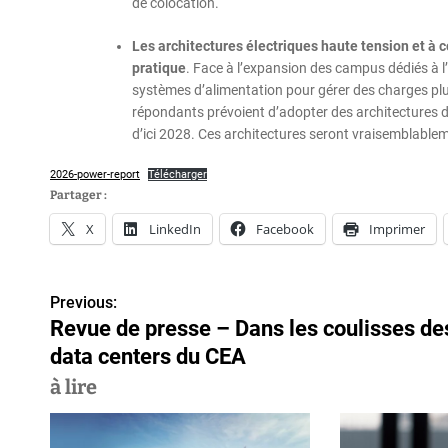
de colocation.
Les architectures électriques haute tension et à c
pratique
. Face à l’expansion des campus dédiés à l
systèmes d’alimentation pour gérer des charges plu
répondants prévoient d’adopter des architectures d
d’ici 2028. Ces architectures seront vraisemblable
2026-power-report
Télécharger
Partager :
X
LinkedIn
Facebook
Imprimer
Previous:
N
Revue de presse – Dans les coulisses de
a
data centers du CEA
v
à lire
i