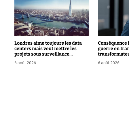
g
a
t
i
Londres aime toujours les data
Conséquence i
o
centers mais veut mettre les
guerre en Iran 
projets sous surveillance
transformate
n
renforcée
6 août 2026
6 août 2026
d
e
l
’
a
r