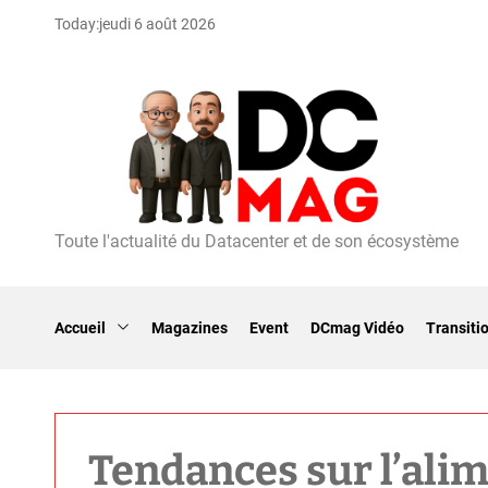
S
Today:
jeudi 6 août 2026
k
i
p
t
o
c
o
n
t
Toute l'actualité du Datacenter et de son écosystème
D
e
C
n
m
t
a
Accueil
Magazines
Event
DCmag Vidéo
Transiti
g
Tendances sur l’alim