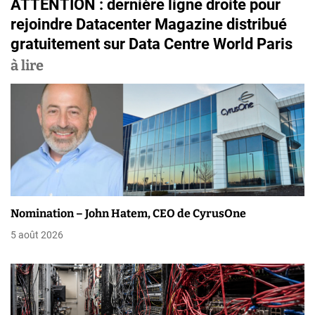
ATTENTION : dernière ligne droite pour
i
rejoindre Datacenter Magazine distribué
g
gratuitement sur Data Centre World Paris
a
à lire
t
i
o
n
d
Nomination – John Hatem, CEO de CyrusOne
e
5 août 2026
l
’
a