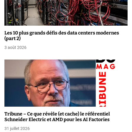
r
t
i
Les 10 plus grands défis des data centers modernes
(part 2)
c
3 août 2026
l
e
Tribune – Ce que révèle (et cache) le référentiel
Schneider Electric et AMD pour les AI Factories
31 juillet 2026