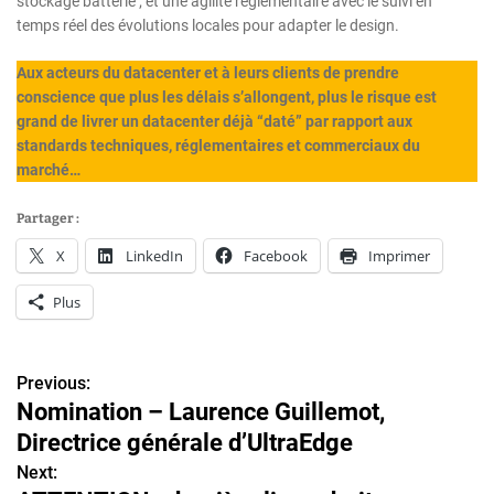
stockage batterie ; et une agilité réglementaire avec le suivi en
temps réel des évolutions locales pour adapter le design.
Aux acteurs du datacenter et à leurs clients de prendre
conscience que plus les délais s’allongent, plus le risque est
grand de livrer un datacenter déjà “daté” par rapport aux
standards techniques, réglementaires et commerciaux du
marché…
Partager :
X
LinkedIn
Facebook
Imprimer
Plus
Previous:
N
Nomination – Laurence Guillemot,
a
Directrice générale d’UltraEdge
v
Next: