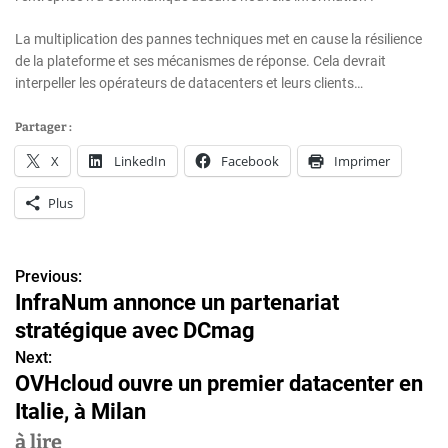
La multiplication des pannes techniques met en cause la résilience
de la plateforme et ses mécanismes de réponse. Cela devrait
interpeller les opérateurs de datacenters et leurs clients…
Partager :
X
LinkedIn
Facebook
Imprimer
Plus
Previous:
N
InfraNum annonce un partenariat
a
stratégique avec DCmag
v
Next:
OVHcloud ouvre un premier datacenter en
i
Italie, à Milan
g
à lire