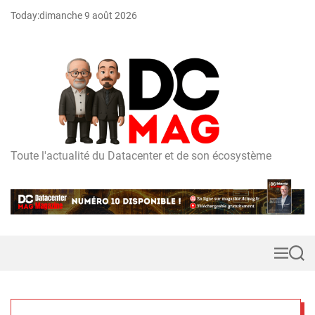
S
Today:
dimanche 9 août 2026
k
i
p
t
o
c
o
n
t
Toute l'actualité du Datacenter et de son écosystème
D
e
C
n
m
t
a
g
M
S
e
e
n
a
u
r
c