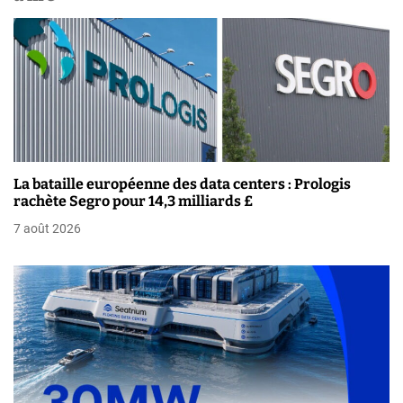
a
t
i
o
n
La bataille européenne des data centers : Prologis
d
rachète Segro pour 14,3 milliards £
e
7 août 2026
l
’
a
r
t