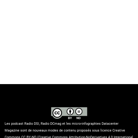
Les podcast Radio DSI, Radio DCmag et les micro-infographies Datacenter
Magazine sont de nouveaux modes de contenu proposés sous licence Creative
Commons CC BY-ND (Creative Commons Attribution-NoDerivatives 4.0 International