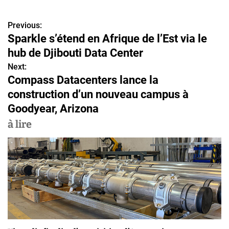
Previous:
N
Sparkle s’étend en Afrique de l’Est via le
a
hub de Djibouti Data Center
v
Next:
Compass Datacenters lance la
i
construction d’un nouveau campus à
g
Goodyear, Arizona
a
à lire
t
i
o
n
d