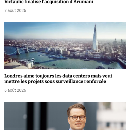
Victaulic finalise l’acquisition d’Arumani
e
7 août 2026
l
’
a
r
t
i
Londres aime toujours les data centers mais veut
mettre les projets sous surveillance renforcée
c
6 août 2026
l
e