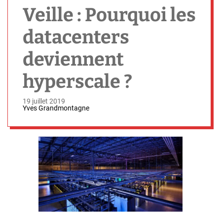
h
Veille : Pourquoi les
datacenters
deviennent
hyperscale ?
19 juillet 2019
Yves Grandmontagne