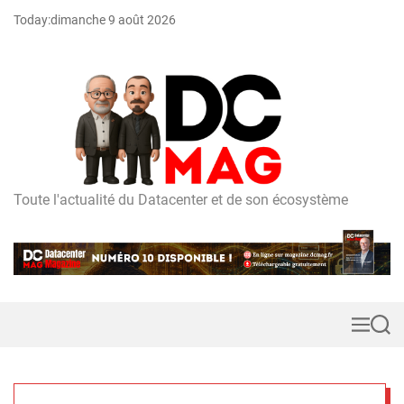
S
Today:
dimanche 9 août 2026
k
i
p
t
o
c
o
n
t
Toute l'actualité du Datacenter et de son écosystème
D
e
C
n
m
t
a
g
M
S
e
e
n
a
u
r
c