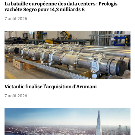
La bataille européenne des data centers : Prologis
e
rachète Segro pour 14,3 milliards £
7 août 2026
l
’
a
r
t
i
Victaulic finalise l’acquisition d’Arumani
c
7 août 2026
l
e