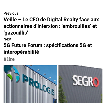
Previous:
N
Veille – Le CFO de Digital Realty face aux
a
actionnaires d’Interxion : ’embrouilles’ et
v
‘gazouillis’
Next:
i
5G Future Forum : spécifications 5G et
g
interopérabilité
a
à lire
t
i
o
n
d