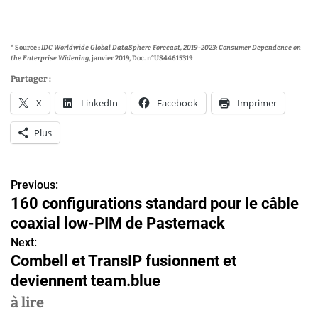
* Source :
IDC
Worldwide Global DataSphere Forecast, 2019-2023: Consumer Dependence on
the Enterprise Widening
, janvier 2019, Doc. n°US44615319
Partager :
X
LinkedIn
Facebook
Imprimer
Plus
Previous:
N
160 configurations standard pour le câble
a
coaxial low-PIM de Pasternack
v
Next:
Combell et TransIP fusionnent et
i
deviennent team.blue
g
à lire