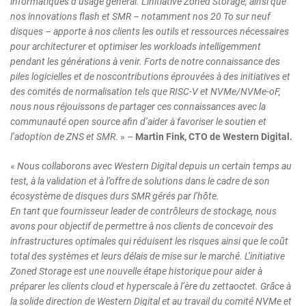
informatiques d’usage général. L’initiative Zoned Storage, ainsi que
nos innovations flash et SMR – notamment nos 20 To sur neuf
disques – apporte à nos clients les outils et ressources nécessaires
pour architecturer et optimiser les workloads intelligemment
pendant les générations à venir. Forts de notre connaissance des
piles logicielles et de nos
contributions éprouvées à des initiatives et
des comités de normalisation tels que RISC-V et NVMe/NVMe-oF,
nous nous réjouissons de partager ces connaissances avec la
communauté open source afin d’aider à favoriser le soutien et
l’adoption de ZNS et SMR
. » –
Martin Fink, CTO de Western Digital.
«
Nous collaborons avec Western Digital depuis un certain temps au
test, à la validation et à l’offre de solutions dans le cadre de son
écosystème de disques durs SMR gérés par l’hôte.
En tant que fournisseur leader de contrôleurs de stockage, nous
avons pour objectif de permettre à nos clients de concevoir des
infrastructures optimales qui réduisent les risques ainsi que le coût
total des systèmes et leurs délais de mise sur le marché. L’initiative
Zoned Storage est une nouvelle étape historique pour aider à
préparer les clients cloud et hyperscale à l’ère du zettaoctet. Grâce à
la solide direction de Western Digital et au travail du comité NVMe et