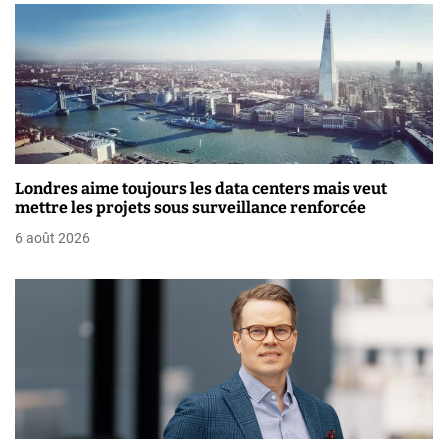
a
t
i
o
n
Londres aime toujours les data centers mais veut
d
mettre les projets sous surveillance renforcée
e
6 août 2026
l
’
a
r
t