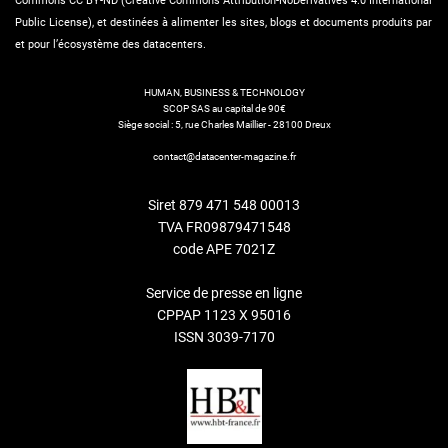
Commons CC BY-ND (Creative Commons Attribution-NoDerivatives 4.0 International
Public License), et destinées à alimenter les sites, blogs et documents produits par
et pour l’écosystème des datacenters.
HUMAN, BUSINESS & TECHNOLOGY
SCOP SAS au capital de 90€
Siège social : 5, rue Charles Maillier - 28100 Dreux
contact@datacenter-magazine.fr
Siret 879 471 548 00013
TVA FR09879471548
code APE 7021Z
Service de presse en ligne
CPPAP 1123 X 95016
ISSN 3039-7170