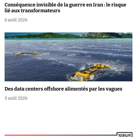
i
Conséquence invisible de la guerre en Iran : le risque
lié aux transformateurs
c
6 août 2026
l
e
Des data centers offshore alimentés par les vagues
5 août 2026