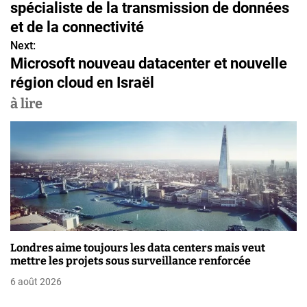
a
spécialiste de la transmission de données
v
et de la connectivité
Next:
i
Microsoft nouveau datacenter et nouvelle
g
région cloud en Israël
a
à lire
t
i
o
n
d
Londres aime toujours les data centers mais veut
e
mettre les projets sous surveillance renforcée
6 août 2026
l