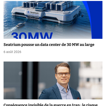
’
a
r
t
i
Seatrium pousse un data center de 30 MW au large
c
6 août 2026
l
e
Conséquence invisible de la guerre en Iran : le risque