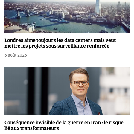
i
o
n
Londres aime toujours les data centers mais veut
d
mettre les projets sous surveillance renforcée
e
6 août 2026
l
’
a
r
t
i
Conséquence invisible de la guerre en Iran : le risque
lié aux transformateurs
c