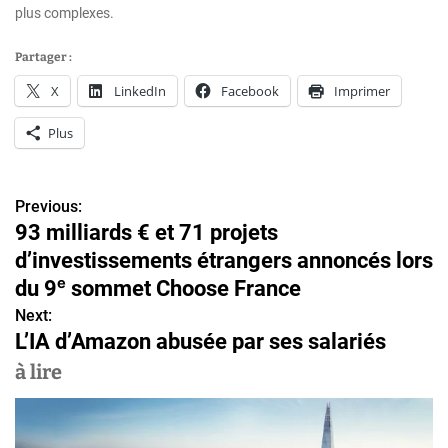
plus complexes.
Partager :
X
LinkedIn
Facebook
Imprimer
Plus
Previous:
N
93 milliards € et 71 projets
a
d’investissements étrangers annoncés lors
v
du 9ᵉ sommet Choose France
Next:
i
L’IA d’Amazon abusée par ses salariés
g
à lire
a
t