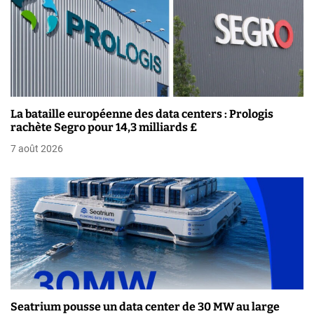
i
o
n
d
La bataille européenne des data centers : Prologis
e
rachète Segro pour 14,3 milliards £
7 août 2026
l
’
a
r
t
i
Seatrium pousse un data center de 30 MW au large