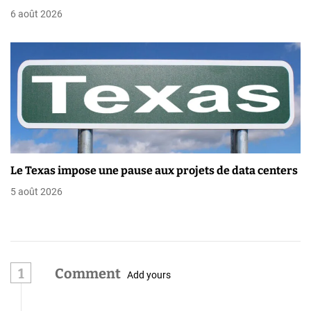
c
6 août 2026
l
e
Le Texas impose une pause aux projets de data centers
5 août 2026
1
Comment
Add yours