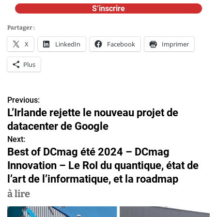
S’inscrire
Partager :
X
LinkedIn
Facebook
Imprimer
Plus
Previous:
N
L’Irlande rejette le nouveau projet de
a
datacenter de Google
v
Next:
Best of DCmag été 2024 – DCmag
i
Innovation – Le RoI du quantique, état de
g
l’art de l’informatique, et la roadmap
a
à lire
t