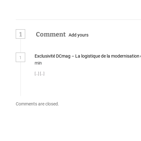
e
l
’
1
Comment
Add yours
a
r
Exclusivité DCmag – La logistique de la modernisation
1
min
t
[…] […]
i
c
l
Comments are closed.
e