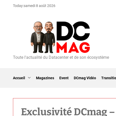
S
Today:
samedi 8 août 2026
k
i
p
t
o
c
o
n
t
Toute l'actualité du Datacenter et de son écosystème
D
e
C
n
m
t
a
Accueil
Magazines
Event
DCmag Vidéo
Transiti
g
Exclusivité DCmag –