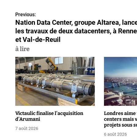
Previous:
N
Nation Data Center, groupe Altarea, lanc
a
les travaux de deux datacenters, à Renn
v
et Val-de-Reuil
à lire
i
g
a
t
i
o
Victaulic finalise l’acquisition
Londres aime 
d’Arumani
centers mais 
n
projets sous s
7 août 2026
renforcée
d
6 août 2026