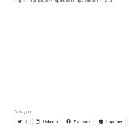
étapes du projet, accomplies en compagnie de Legrand.
Partager :
X
LinkedIn
Facebook
Imprimer