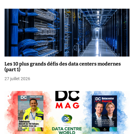
’
a
r
t
i
Les 10 plus grands défis des data centers modernes
c
(part 1)
l
27 juillet 2026
e