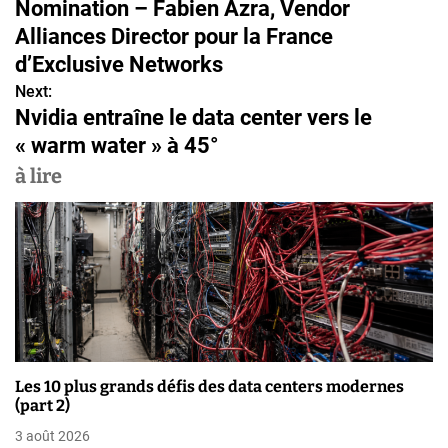
Nomination – Fabien Azra, Vendor
a
Alliances Director pour la France
v
d’Exclusive Networks
Next:
i
Nvidia entraîne le data center vers le
g
« warm water » à 45°
a
à lire
t
i
o
n
d
Les 10 plus grands défis des data centers modernes
e
(part 2)
3 août 2026
l