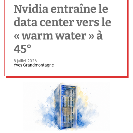
h
Nvidia entraîne le
data center vers le
« warm water » à
45°
8 juillet 2026
Yves Grandmontagne