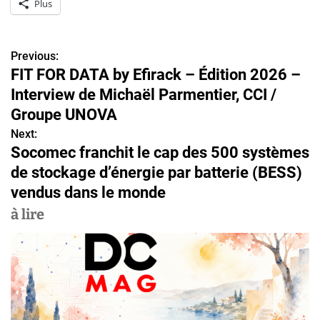
Plus
Previous:
N
FIT FOR DATA by Efirack – Édition 2026 –
a
Interview de Michaël Parmentier, CCI /
v
Groupe UNOVA
Next:
i
Socomec franchit le cap des 500 systèmes
g
de stockage d’énergie par batterie (BESS)
vendus dans le monde
a
à lire
t
i
o
n