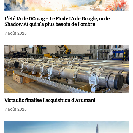
d
e
L’été IA de DCmag – Le Mode IA de Google, ou le
Shadow AI qui n’a plus besoin de l’ombre
l
7 août 2026
’
a
r
t
i
c
Victaulic finalise l’acquisition d’Arumani
l
7 août 2026
e