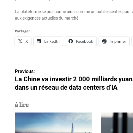
La plateforme se positionne ainsi comme un outil essentiel pour
aux exigences actuelles du marché.
Partager :
X
LinkedIn
Facebook
Imprimer
N
Previous:
a
La Chine va investir 2 000 milliards yuan
v
dans un réseau de data centers d’IA
i
à lire
g
a
t