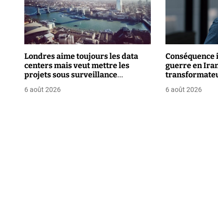
i
o
n
Londres aime toujours les data
Conséquence i
centers mais veut mettre les
guerre en Iran 
d
projets sous surveillance
transformate
renforcée
e
6 août 2026
6 août 2026
l
’
a
r
t
i