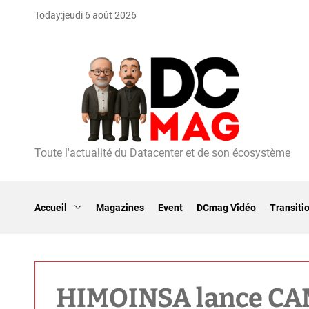
S
Today:
jeudi 6 août 2026
k
i
p
t
o
c
o
n
t
Toute l'actualité du Datacenter et de son écosystème
D
e
C
n
m
t
a
Accueil
Magazines
Event
DCmag Vidéo
Transiti
g
HIMOINSA lance CAM