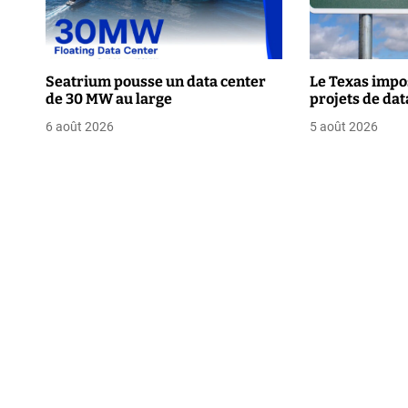
t
i
o
Seatrium pousse un data center
Le Texas impo
de 30 MW au large
projets de dat
n
6 août 2026
5 août 2026
d
e
l
’
a
r
t
i