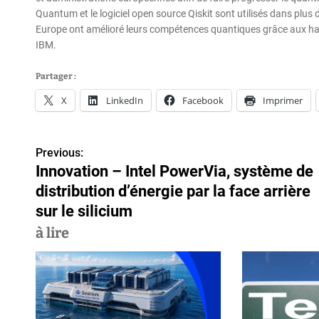
Quantum et le logiciel open source Qiskit sont utilisés dans plus
Europe ont amélioré leurs compétences quantiques grâce aux hac
IBM.
Partager :
X
LinkedIn
Facebook
Imprimer
Previous:
N
Innovation – Intel PowerVia, système de
a
distribution d’énergie par la face arrière
v
sur le silicium
à lire
i
g
a