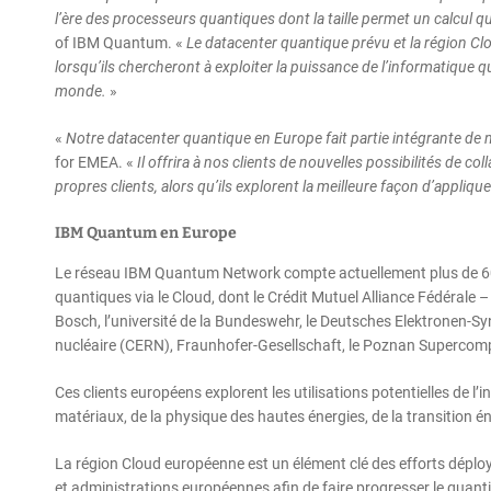
l’ère des processeurs quantiques dont la taille permet un calcul q
of IBM Quantum. «
Le datacenter quantique prévu et la région Cl
lorsqu’ils chercheront à exploiter la puissance de l’informatique 
monde.
»
«
Notre datacenter quantique en Europe fait partie intégrante de 
for EMEA. «
Il offrira à nos clients de nouvelles possibilités de co
propres clients, alors qu’ils explorent la meilleure façon d’applique
IBM Quantum en Europe
Le réseau IBM Quantum Network compte actuellement plus de 60 o
quantiques via le Cloud, dont le Crédit Mutuel Alliance Fédérale 
Bosch, l’université de la Bundeswehr, le Deutsches Elektronen-S
nucléaire (CERN), Fraunhofer-Gesellschaft, le Poznan Supercom
Ces clients européens explorent les utilisations potentielles de
matériaux, de la physique des hautes énergies, de la transition 
La région Cloud européenne est un élément clé des efforts déployé
et administrations européennes afin de faire progresser le quan