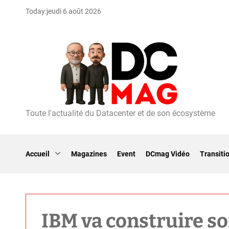
S
Today:
jeudi 6 août 2026
k
i
p
t
o
c
o
n
t
Toute l'actualité du Datacenter et de son écosystème
D
e
C
n
m
t
a
Accueil
Magazines
Event
DCmag Vidéo
Transiti
g
IBM va construire s