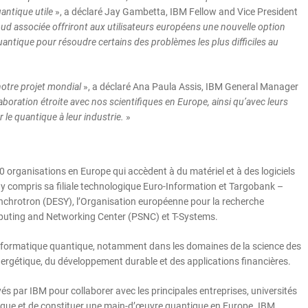
uantique utile
», a déclaré Jay Gambetta, IBM Fellow and Vice President
oud associée offriront aux utilisateurs européens une nouvelle option
quantique pour résoudre certains des problèmes les plus difficiles au
notre projet mondial
», a déclaré Ana Paula Assis, IBM General Manager
llaboration étroite avec nos scientifiques en Europe, ainsi qu’avec leurs
r le quantique à leur industrie.
»
rganisations en Europe qui accèdent à du matériel et à des logiciels
– y compris sa filiale technologique Euro-Information et Targobank –
ynchrotron (DESY), l’Organisation européenne pour la recherche
puting and Networking Center (PSNC) et T-Systems.
 l’informatique quantique, notamment dans les domaines de la science des
énergétique, du développement durable et des applications financières.
s par IBM pour collaborer avec les principales entreprises, universités
tique et de constituer une main-d’œuvre quantique en Europe. IBM