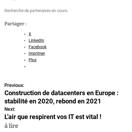
Recherche de partenaires en cours.
Partager :
X
LinkedIn
Facebook
Imprimer
Plus
Previous:
N
Construction de datacenters en Europe :
a
stabilité en 2020, rebond en 2021
v
Next:
L’air que respirent vos IT est vital !
i
à lire
g