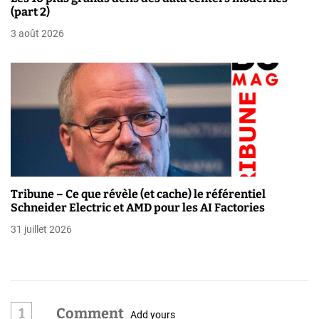
t
(part 2)
i
3 août 2026
c
l
e
Tribune – Ce que révèle (et cache) le référentiel
Schneider Electric et AMD pour les AI Factories
31 juillet 2026
1
Comment
Add yours