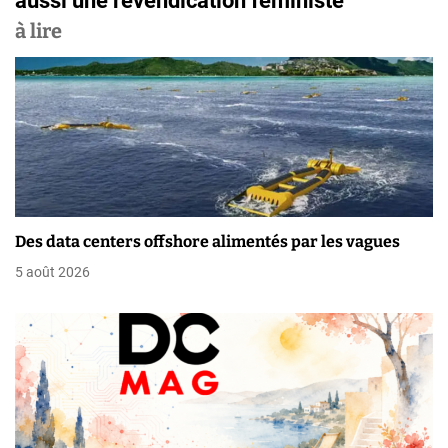
aussi une revendication féministe
g
à lire
a
t
i
o
n
Des data centers offshore alimentés par les vagues
d
5 août 2026
e
l
’
a
r