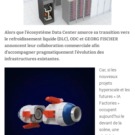
Alors que l’écosystème Data Center amorce sa transition vers
le refroidissement liquide (DLC), ODC et GEORG FISCHER
annoncent leur collaboration commerciale afin
d’accompagner pragmatiquement l’évolution des
infrastructures existantes.
Car, si les
nouveaux
projets
hyperscale et les
futures « IA
Factories »
occupent
aujourd’hui le
devant de la
scène, une