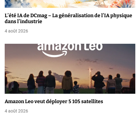
t
L’été IA de DCmag – La généralisation de l’IA physique
i
dans l’industrie
4 août 2026
c
l
e
Amazon Leo veut déployer 5 105 satellites
4 août 2026