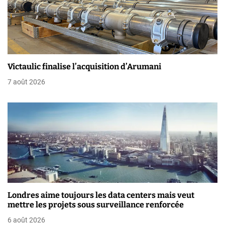
o
n
d
e
Victaulic finalise l’acquisition d’Arumani
l
7 août 2026
’
a
r
t
i
c
Londres aime toujours les data centers mais veut
mettre les projets sous surveillance renforcée
l
6 août 2026