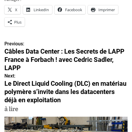
X
LinkedIn
Facebook
Imprimer
Plus
Previous:
N
Câbles Data Center : Les Secrets de LAPP
a
France à Forbach ! avec Cedric Sadler,
v
LAPP
Next:
i
Le Direct Liquid Cooling (DLC) en matériau
g
polymère s’invite dans les datacenters
déjà en exploitation
a
à lire
t
i