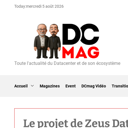
S
Today:
mercredi 5 août 2026
k
i
p
t
o
c
o
n
t
Toute l'actualité du Datacenter et de son écosystème
D
e
C
n
m
t
a
Accueil
Magazines
Event
DCmag Vidéo
Transiti
g
Le projet de Zeus Dat