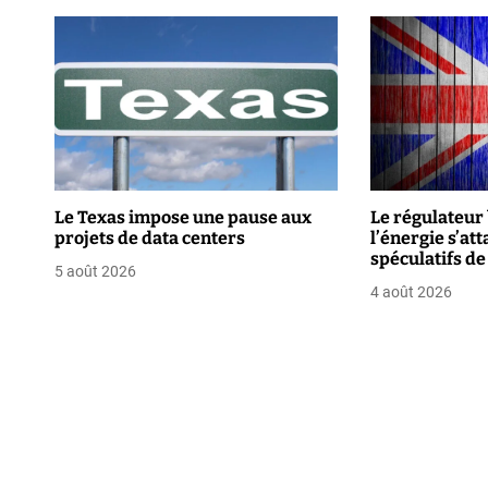
g
a
t
i
o
Le Texas impose une pause aux
Le régulateur
projets de data centers
l’énergie s’at
n
spéculatifs de
5 août 2026
d
4 août 2026
e
l
’
a