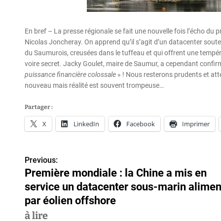
En bref – La presse régionale se fait une nouvelle fois l’écho du 
Nicolas Joncheray. On apprend qu’il s’agit d’un datacenter sout
du Saumurois, creusées dans le tuffeau et qui offrent une tempér
voire secret. Jacky Goulet, maire de Saumur, a cependant confirm
puissance financière colossale
» ! Nous resterons prudents et atten
nouveau mais réalité est souvent trompeuse…
Partager :
X
LinkedIn
Facebook
Imprimer
Previous:
N
Première mondiale : la Chine a mis en
a
service un datacenter sous-marin alimen
v
par éolien offshore
à lire
i