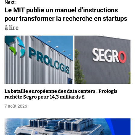
v
Next:
Le MIT publie un manuel d’instructions
i
pour transformer la recherche en startups
g
à lire
a
t
i
o
n
La bataille européenne des data centers : Prologis
d
rachète Segro pour 14,3 milliards £
e
7 août 2026
l
’