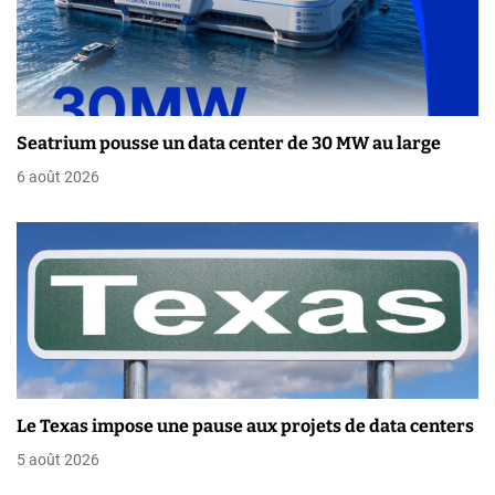
a
r
t
i
Seatrium pousse un data center de 30 MW au large
6 août 2026
c
l
e
Le Texas impose une pause aux projets de data centers
5 août 2026