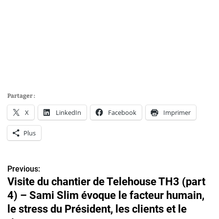
Partager :
X
LinkedIn
Facebook
Imprimer
Plus
Previous:
N
Visite du chantier de Telehouse TH3 (part
a
4) – Sami Slim évoque le facteur humain,
v
le stress du Président, les clients et le