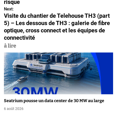
risque
i
Next:
g
Visite du chantier de Telehouse TH3 (part
5) – Les dessous de TH3 : galerie de fibre
a
optique, cross connect et les équipes de
t
connectivité
i
à lire
o
n
d
e
l
Seatrium pousse un data center de 30 MW au large
’
6 août 2026
a