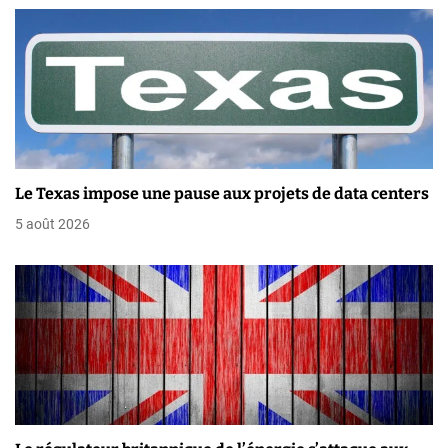
r
t
i
c
l
Le Texas impose une pause aux projets de data centers
e
5 août 2026