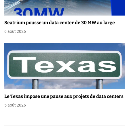
r
t
Seatrium pousse un data center de 30 MW au large
i
6 août 2026
c
l
e
Le Texas impose une pause aux projets de data centers
5 août 2026