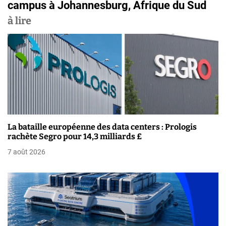
campus à Johannesburg, Afrique du Sud
i
à lire
g
a
t
i
o
n
La bataille européenne des data centers : Prologis
rachète Segro pour 14,3 milliards £
d
7 août 2026
e
l
’
a