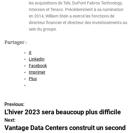
les acquisitions de Telx, DuPont Fabros Technology,
Interxion et Teraco. Précédemment à sa nomination
en 2014, William Stein a exercé les fonctions de
directeur financier et directeur des investissements au
sein du groupe.
Partager :
X
LinkedIn
Facebook
Imprimer
Plus
Previous:
N
L’hiver 2023 sera beaucoup plus difficile
a
Next:
Vantage Data Centers construit un second
v