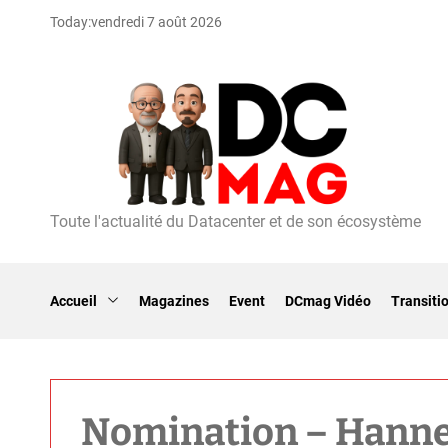
S
Today:
vendredi 7 août 2026
k
i
p
t
o
c
o
n
t
Toute l'actualité du Datacenter et de son écosystème
D
e
C
n
m
t
a
Accueil
Magazines
Event
DCmag Vidéo
Transiti
g
Nomination – Hanne