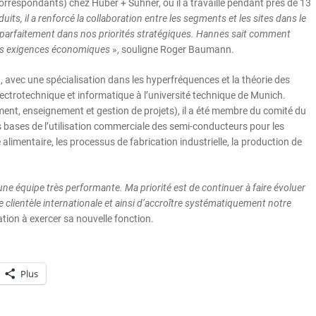
orrespondants) chez Huber + Suhner, où il a travaillé pendant près de 13
s, il a renforcé la collaboration entre les segments et les sites dans le
rit parfaitement dans nos priorités stratégiques. Hannes sait comment
t les exigences économiques
», souligne Roger Baumann.
 avec une spécialisation dans les hyperfréquences et la théorie des
ectrotechnique et informatique à l’université technique de Munich.
ent, enseignement et gestion de projets), il a été membre du comité du
s bases de l’utilisation commerciale des semi-conducteurs pour les
limentaire, les processus de fabrication industrielle, la production de
une équipe très performante. Ma priorité est de continuer à faire évoluer
e clientèle internationale et ainsi d’accroître systématiquement notre
tion à exercer sa nouvelle fonction.
Plus