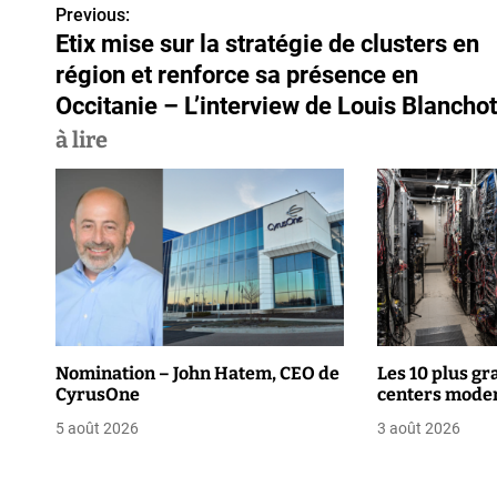
Previous:
N
Etix mise sur la stratégie de clusters en
a
région et renforce sa présence en
v
Occitanie – L’interview de Louis Blanchot
à lire
i
g
a
t
i
o
Nomination – John Hatem, CEO de
Les 10 plus gr
CyrusOne
centers moder
n
5 août 2026
3 août 2026
d
e