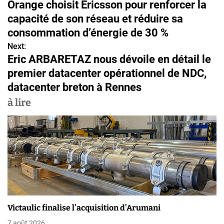
Orange choisit Ericsson pour renforcer la
a
capacité de son réseau et réduire sa
v
consommation d’énergie de 30 %
Next:
i
Eric ARBARETAZ nous dévoile en détail le
g
premier datacenter opérationnel de NDC,
datacenter breton à Rennes
a
à lire
t
i
o
n
d
e
Victaulic finalise l’acquisition d’Arumani
l
7 août 2026