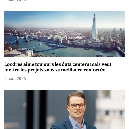
’
a
r
t
i
c
Londres aime toujours les data centers mais veut
mettre les projets sous surveillance renforcée
l
6 août 2026
e